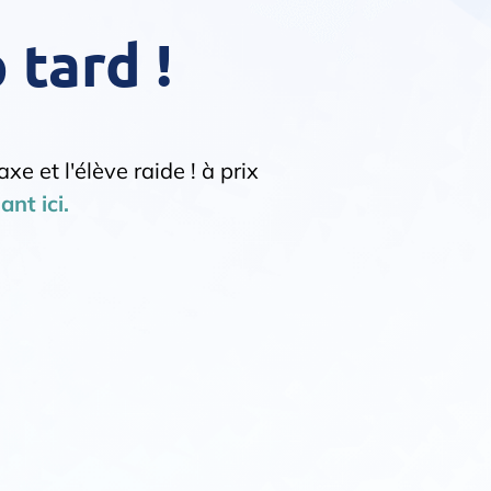
 tard !
e et l'élève raide ! à prix
ant ici.