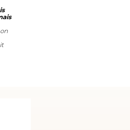
is
mais
 on
it