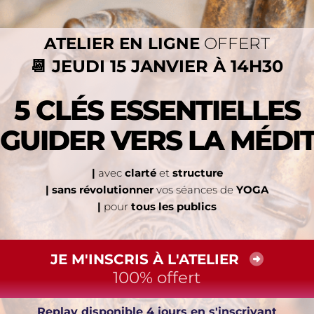
ATELIER EN LIGNE
OFFERT
📆 JEUDI 15 JANVIER À 14H30
5 CLÉS ESSENTIELLES
GUIDER VERS LA MÉDI
|
avec
clarté
et
structure
| sans révolutionner
vos séances de
YOGA
|
pour
tous les publics
JE M'INSCRIS À L'ATELIER
100% offert
Replay disponible 4 jours en s'inscrivant